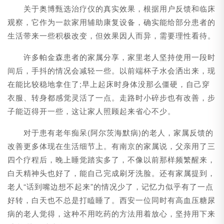
关于奥博甄选治疗仪的真实效果，根据用户反馈和临床
观察，它作为一款家用辅助康复设备，确实能给部分患者的
生活带来一些积极改变，但效果因人而异，需要理性看待。
许多帕金森患者的家属分享，家里老人坚持使用一段时
间后，手抖的情况会减轻一些。以前端杯子水会洒出来，现
在能比较稳地拿住了;早上起床时身体没那么僵硬，自己穿
衣服、转身都感觉灵活了一点。走路时小碎步也有改善，步
子能迈得开一些，这让家人照顾起来省心不少。
对于患有老年痴呆(阿尔茨海默病)的老人，家属反馈的
改善更多体现在生活细节上。有南京的家属说，父亲用了三
四个疗程后，晚上睡觉踏实多了，不像以前那样频繁醒来，
白天精神头也好了，能自己完成刷牙洗脸。还有家属提到，
老人“话到嘴边想不起来”的情况少了，记忆力似乎有了一点
好转，白天也不总是打瞌睡了。西安一位同时有高血压糖尿
病的老人觉得，这种不用吃药的方法用着放心，坚持用下来