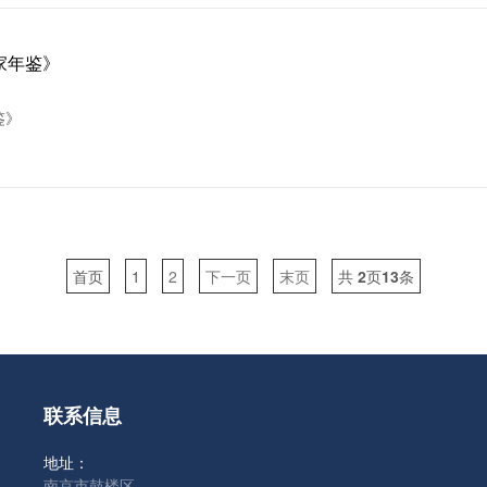
家年鉴》
鉴》
首页
1
2
下一页
末页
共
2
页
13
条
联系信息
地址：
南京市鼓楼区