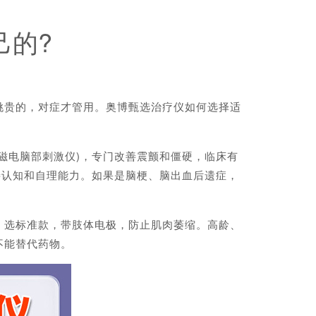
己的?
贵的，对症才管用。奥博甄选治疗仪如何选择适
电脑部刺激仪)，专门改善震颤和僵硬，临床有
善认知和自理能力。如果是脑梗、脑出血后遗症，
选标准款，带肢体电极，防止肌肉萎缩。高龄、
不能替代药物。