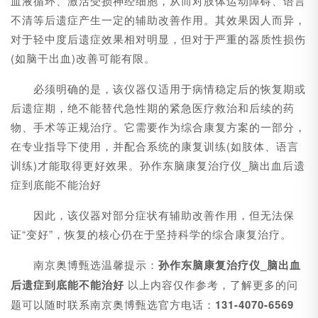
血液循环、激活受损神经细胞，从而对肢体运动障碍、语言
不清等后遗症产生一定的辅助改善作用。其效果因人而异，
对于轻中度后遗症效果相对明显，但对于严重的器质性损伤
(如脑干出血)改善可能有限。
必须明确的是，该仪器仅适用于病情稳定后的恢复期或
后遗症期，绝不能替代急性期的紧急医疗救治和后续的药
物、手术等正规治疗。它需要作为综合康复方案的一部分，
在专业指导下使用，并配合系统的康复训练(如肢体、语言
训练)才能取得更好效果。孙作东脑康复治疗仪_脑出血后遗
症到底能不能治好
因此，该仪器对部分症状有辅助改善作用，但无法保
证“变好”，恢复的核心仍在于坚持科学的综合康复治疗。
南京奥博甄选温馨提示：
孙作东脑康复治疗仪_脑出血
后遗症到底能不能治好
以上内容仅作参考，了解更多的问
题可以随时联系南京奥博甄选官方电话：
131-4070-6569