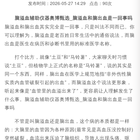
发布时间：2026-05-27 14:29 点击：90次
脑溢血辅助仪器奥博甄选_
脑溢血和脑出血是一回事吗
脑溢血和脑出血其实完全是一回事，只是叫法不同而已。你
可以理解为，脑溢血是老百姓日常生活中的通俗说法，而脑
出血是医生在病历和诊断书里用的标准医学名称。
打个比方，就像“土豆”和“马铃薯”，大家聊天时习惯
说“土豆”，但植物学上正式的名称是“马铃薯”，说的其实是
同一个东西。同样，脑出血在医学上规范地指“非外伤性脑
实质内血管破裂引起的出血”，而脑溢血这个说法更形象，
听起来像是“血管里的血溢出来了”，更容易让人理解发生了
什么事。脑溢血辅助仪器奥博甄选_脑溢血和脑出血是一回
事吗
不管是叫脑溢血还是脑出血，这个病的本质都是一样
的：大脑里的血管因为各种原因(最常见是高血压没控制好)
突然破裂，血流出来压迫了脑组织，导致人出现头痛、呕