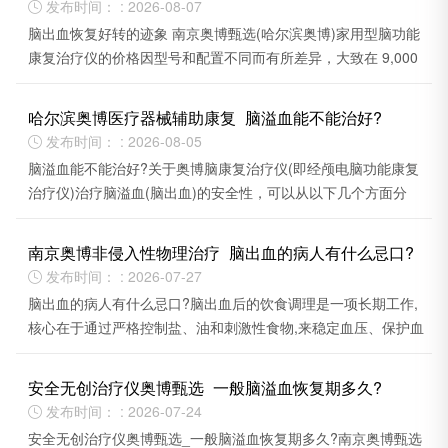
发布时间： : 2026-08-07

脑出血恢复好转的迹象 南京奥博甄选(哈尔滨奥博)家用型脑功能
康复治疗仪的价格因型号和配置不同而有所差异，大致在 9,000
多元至15,000多元 之间 。
哈尔滨奥博医疗器械辅助康复_脑溢血能不能治好?
发布时间： : 2026-08-05

脑溢血能不能治好?关于奥博脑康复治疗仪(即经颅电脑功能康复
治疗仪)治疗脑溢血(脑出血)的安全性，可以从以下几个方面分
析。
南京奥博非侵入性物理治疗_脑出血的病人有什么忌口?
发布时间： : 2026-07-27

脑出血的病人有什么忌口?脑出血后的饮食调理是一项长期工作,
核心在于通过严格控制盐、油和刺激性食物,来稳定血压、保护血
管,为身体康复创造良好的内在环境。
安全无创治疗仪奥博甄选_一般脑溢血恢复期多久?
发布时间： : 2026-07-24

安全无创治疗仪奥博甄选_一般脑溢血恢复期多久?南京奥博甄选