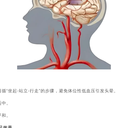
“坐起-站立-行走”的步骤，避免体位性低血压引发头晕。
适中。
平和。
足效果