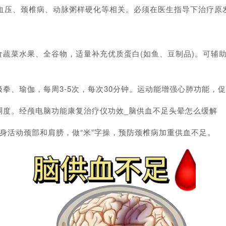
血压、颈椎病、动脉粥样硬化等相关。必须在医生指导下治疗原
菜水果、全谷物，适量补充优质蛋白(如鱼、豆制品)。可辅助
、瑜伽，每周3-5次，每次30分钟。运动能增强心肺功能，
度。经颅电脑功能康复治疗仪功效_脑供血不足头晕怎么缓解
活动颈部和肩膀，做“米”字操，预防颈椎病加重供血不足。