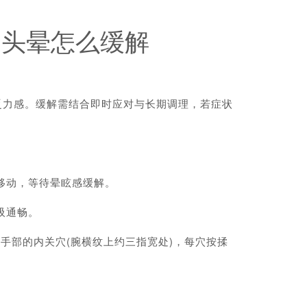
足头晕怎么缓解
乏力感。缓解需结合即时应对与长期调理，若症状
移动，等待晕眩感缓解。
吸通畅。
手部的内关穴(腕横纹上约三指宽处)，每穴按揉