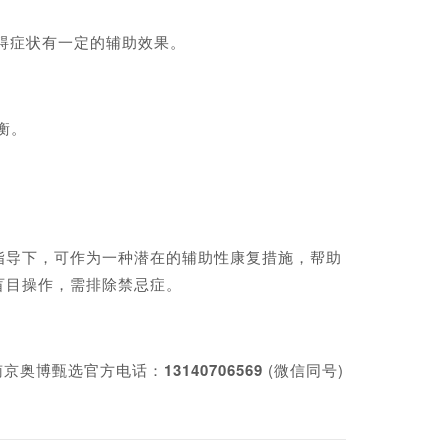
碍症状有一定的辅助效果。‌
衡。
下，可作为一种‌潜在的辅助性康复措施‌，帮助
盲目操作，需排除禁忌症。
。
南京奥博甄选官方电话：
13140706569
(微信同号)