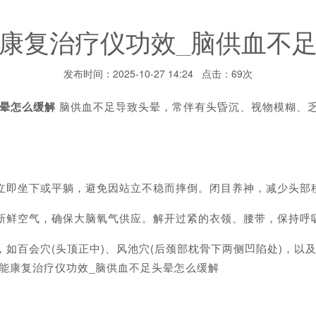
康复治疗仪功效_脑供血不
发布时间：2025-10-27 14:24 点击：69次
头晕怎么缓解
脑供血不足导致头晕，常伴有头昏沉、视物模糊、
立即坐下或平躺，避免因站立不稳而摔倒。闭目养神，减少头部
新鲜空气，确保大脑氧气供应。解开过紧的衣领、腰带，保持呼
如百会穴(头顶正中)、风池穴(后颈部枕骨下两侧凹陷处)，以及
功能康复治疗仪功效_脑供血不足头晕怎么缓解