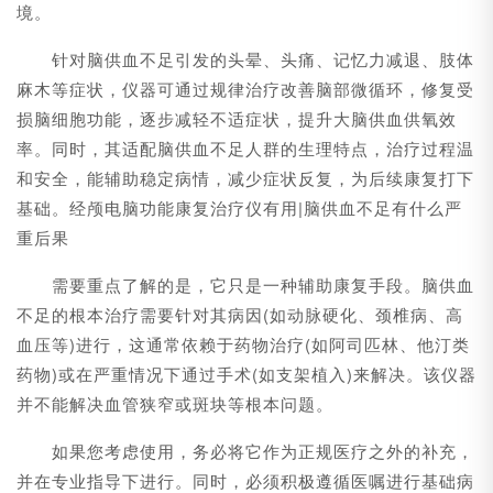
境。
针对脑供血不足引发的头晕、头痛、记忆力减退、肢体
麻木等症状，仪器可通过规律治疗改善脑部微循环，修复受
损脑细胞功能，逐步减轻不适症状，提升大脑供血供氧效
率。同时，其适配脑供血不足人群的生理特点，治疗过程温
和安全，能辅助稳定病情，减少症状反复，为后续康复打下
基础。经颅电脑功能康复治疗仪有用|脑供血不足有什么严
重后果
需要重点了解的是，它只是一种辅助康复手段。脑供血
不足的根本治疗需要针对其病因(如动脉硬化、颈椎病、高
血压等)进行，这通常依赖于药物治疗(如阿司匹林、他汀类
药物)或在严重情况下通过手术(如支架植入)来解决。该仪器
并不能解决血管狭窄或斑块等根本问题。
如果您考虑使用，务必将它作为正规医疗之外的补充，
并在专业指导下进行。同时，必须积极遵循医嘱进行基础病