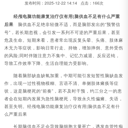
发布时间：2025-12-22 14:14 点击：166次
经颅电脑功能康复治疗仪有用|
脑供血不足有什么严重
后果
脑供血不足绝非轻微不适，而是脑部发出的“预警信
号”，若长期忽视，会引发一系列不可逆的严重后果，甚至
危及生命。短期来看，患者常出现反复头晕、头痛、肢体麻
木无力等症状，影响日常行走、持物，增加摔倒、意外受伤
的风险;同时伴随注意力不集中、记忆力减退、反应迟钝，
导致工作效率下降、生活自理能力受影响。
随着脑部缺血缺氧加重，中期可能引发短暂性脑缺血发
作，出现一过性视物模糊、言语不清、单侧肢体瘫痪等症
状，这是脑梗死的“前奏”，若不及时干预，约三分之一的患
者会在短期内发展为急性脑梗死，导致永久性偏瘫、失语，
甚至失明。经颅电脑功能康复治疗仪有用|脑供血不足有什
么严重后果
长期脑供血不足会导致脑细胞大量死亡，诱发血管性痴