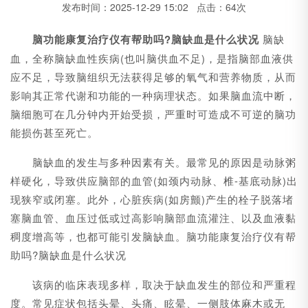
发布时间：2025-12-29 15:02 点击：64次
脑功能康复治疗仪
有帮助吗?
脑缺血是什么状况
脑缺
血，全称脑缺血性疾病(也叫脑供血不足)，是指脑部血液供
应不足，导致脑组织无法获得足够的氧气和营养物质，从而
影响其正常代谢和功能的一种病理状态。如果脑血流中断，
脑细胞可在几分钟内开始受损，严重时可造成不可逆的脑功
能损伤甚至死亡。
脑缺血的发生与多种因素有关。最常见的原因是动脉粥
样硬化，导致供应脑部的血管(如颈内动脉、椎-基底动脉)出
现狭窄或闭塞。此外，心脏疾病(如房颤)产生的栓子脱落堵
塞脑血管、血压过低或过高影响脑部血流灌注、以及血液黏
稠度增高等，也都可能引发脑缺血。脑功能康复治疗仪有帮
助吗?脑缺血是什么状况
该病的临床表现多样，取决于缺血发生的部位和严重程
度。常见症状包括头晕、头痛、眩晕、一侧肢体麻木或无