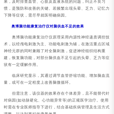
果，及时排查血管、心脏及血液系统的问题，纠正不良习
惯，是预防和改善的关键。若频繁出现头晕、乏力、记忆力
下降等症状，需尽早就医明确病因。
奥博脑功能康复治疗仪对脑供血不足的效果
奥博脑功能康复治疗仪原理采用内源性神经递质调控技
术，以经颅电刺激为主、功能电刺激为辅，在激活重点区域
神经元群的同时兼顾了对全脑刺激，促进神经组织结构重
建，恢复脑功能，对部分脑供血不足引起的头晕、乏力等症
状有一定缓解作用。
临床研究显示，其通过调节血管舒缩功能、增加脑血流
量，或可在一定程度上改善脑微循环。
但需注意，该仪器的效果存在个体差异，且不能替代针
对病因(如动脉硬化、心功能异常等)的正规医学治疗。使用
时需在专业医师指导下进行，结合基础疾病管理及生活方式
调整，以达到更好的康复效果。