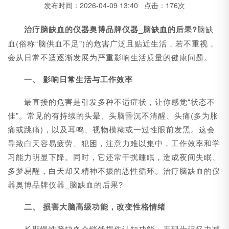
发布时间：2026-04-09 13:40 点击：176次
治疗脑缺血的仪器奥博品牌仪器_脑缺血的后果?
脑缺
血(俗称“脑供血不足”)的危害广泛且贴近生活，若不重视，
会从日常不适逐渐发展为严重影响生活质量的健康问题。
一、 影响日常生活与工作效率
最直接的危害是引发多种不适症状，让你感觉“状态不
佳”。常见的有持续的头晕、头脑昏沉不清醒、头痛(多为胀
痛或跳痛)，以及耳鸣、视物模糊或一过性眼前发黑。这会
导致白天容易疲劳、犯困，注意力难以集中，工作效率和学
习能力明显下降。同时，它还常干扰睡眠，造成夜间失眠、
多梦易醒，白天却又精神不振的恶性循环。治疗脑缺血的仪
器奥博品牌仪器_脑缺血的后果?
二、 损害大脑高级功能，改变性格情绪
长期慢性脑缺血会悄然损伤认知功能，表现为记忆力减