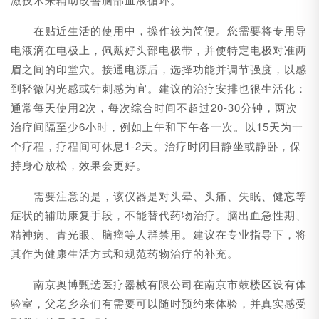
在贴近生活的使用中，操作较为简便。您需要将专用导
电液滴在电极上，佩戴好头部电极带，并使特定电极对准两
眉之间的印堂穴。接通电源后，选择功能并调节强度，以感
到轻微闪光感或针刺感为宜。建议的治疗安排也很生活化：
通常每天使用2次，每次综合时间不超过20-30分钟，两次
治疗间隔至少6小时，例如上午和下午各一次。以15天为一
个疗程，疗程间可休息1-2天。治疗时闭目静坐或静卧，保
持身心放松，效果会更好。
需要注意的是，该仪器是对头晕、头痛、失眠、健忘等
症状的辅助康复手段，不能替代药物治疗。脑出血急性期、
精神病、青光眼、脑瘤等人群禁用。建议在专业指导下，将
其作为健康生活方式和规范药物治疗的补充。
南京奥博甄选医疗器械有限公司在南京市鼓楼区设有体
验室，父老乡亲们有需要可以随时预约来体验，并真实感受