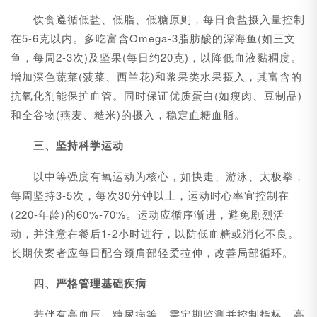
饮食遵循低盐、低脂、低糖原则，每日食盐摄入量控制
在5-6克以内。多吃富含Omega-3脂肪酸的深海鱼(如三文
鱼，每周2-3次)及坚果(每日约20克)，以降低血液黏稠度。
增加深色蔬菜(菠菜、西兰花)和浆果类水果摄入，其富含的
抗氧化剂能保护血管。同时保证优质蛋白(如瘦肉、豆制品)
和全谷物(燕麦、糙米)的摄入，稳定血糖血脂。
三、坚持科学运动
以中等强度有氧运动为核心，如快走、游泳、太极拳，
每周坚持3-5次，每次30分钟以上，运动时心率宜控制在
(220-年龄)的60%-70%。运动应循序渐进，避免剧烈活
动，并注意在餐后1-2小时进行，以防低血糖或消化不良。
长期伏案者应每日配合颈肩部轻柔拉伸，改善局部循环。
四、严格管理基础疾病
若伴有高血压、糖尿病等，需定期监测并控制指标。高