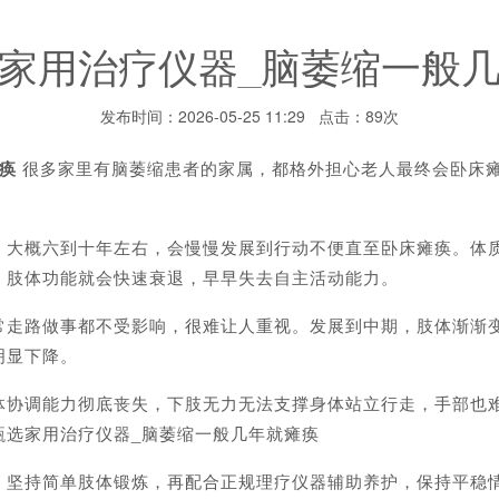
家用治疗仪器_脑萎缩一般
发布时间：2026-05-25 11:29 点击：89次
痪
很多家里有脑萎缩患者的家属，都格外担心老人最终会卧床
概六到十年左右，会慢慢发展到行动不便直至卧床瘫痪。体质
，肢体功能就会快速衰退，早早失去自主活动能力。
路做事都不受影响，很难让人重视。发展到中期，肢体渐渐变
明显下降。
调能力彻底丧失，下肢无力无法支撑身体站立行走，手部也难
甄选家用治疗仪器_脑萎缩一般几年就瘫痪
持简单肢体锻炼，再配合正规理疗仪器辅助养护，保持平稳情