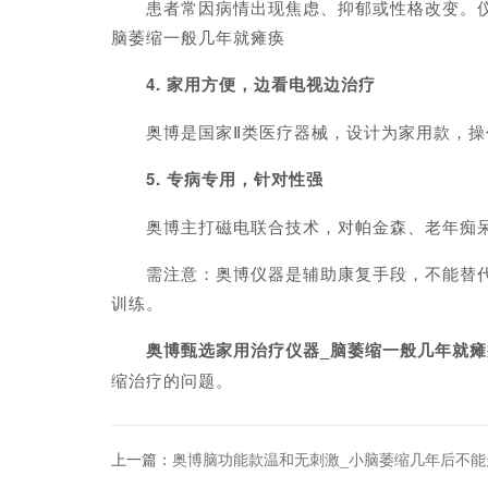
患者常因病情出现焦虑、抑郁或性格改变。仪器
脑萎缩一般几年就瘫痪
4. 家用方便，边看电视边治疗
奥博是国家Ⅱ类医疗器械，设计为家用款，操作
5. 专病专用，针对性强
奥博主打磁电联合技术，对帕金森、老年痴呆
需注意：奥博仪器是辅助康复手段，不能替代药
训练。
奥博甄选家用治疗仪器_
脑萎缩一般几年就瘫
缩治疗的问题。
上一篇：
奥博脑功能款温和无刺激_小脑萎缩几年后不能