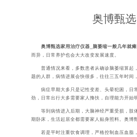
奥博甄选
奥博甄选家用治疗仪器_脑萎缩一般几年就瘫
而异，日常养护也会大大改变发展速度。
普通情况来看，多数患者从确诊脑萎缩算起，大
题的人群，病情进展会快很多，往往三五年时间
病症早期大多只是记性变差、头晕犯困，日常走
劲，日常出行大多需要家人搀扶，自理能力开始
等到病情进入后期，大脑神经严重受损，肢体协
期卧床，生活起居全都需要家人贴身照料。奥博
若是平时注重饮食调理，严格控制血压血脂，坚