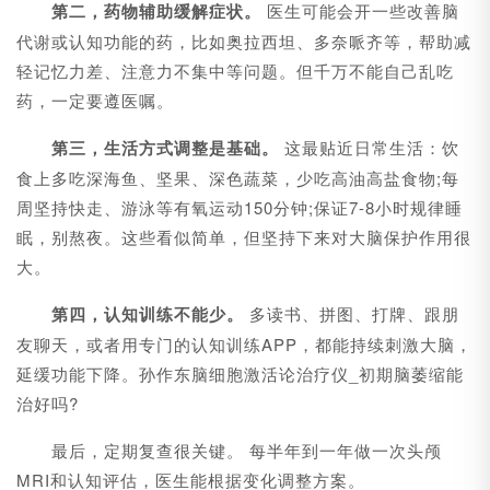
第二，药物辅助缓解症状。
医生可能会开一些改善脑
代谢或认知功能的药，比如奥拉西坦、多奈哌齐等，帮助减
轻记忆力差、注意力不集中等问题。但千万不能自己乱吃
药，一定要遵医嘱。
第三，生活方式调整是基础。
这最贴近日常生活：饮
食上多吃深海鱼、坚果、深色蔬菜，少吃高油高盐食物;每
周坚持快走、游泳等有氧运动150分钟;保证7-8小时规律睡
眠，别熬夜。这些看似简单，但坚持下来对大脑保护作用很
大。
第四，认知训练不能少。
多读书、拼图、打牌、跟朋
友聊天，或者用专门的认知训练APP，都能持续刺激大脑，
延缓功能下降。孙作东脑细胞激活论治疗仪_初期脑萎缩能
治好吗?
最后，定期复查很关键。 每半年到一年做一次头颅
MRI和认知评估，医生能根据变化调整方案。