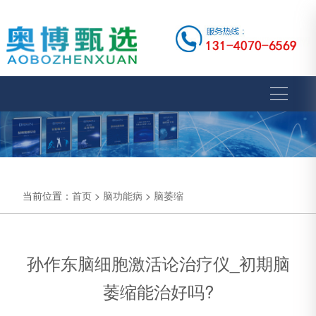
当前位置：
首页
>
脑功能病
>
脑萎缩
孙作东脑细胞激活论治疗仪_初期脑
萎缩能治好吗?