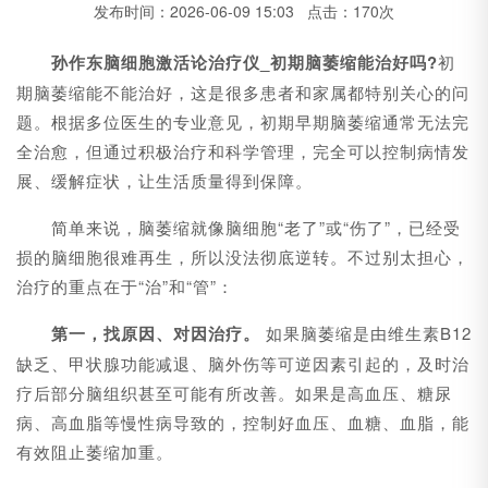
发布时间：2026-06-09 15:03 点击：170次
孙作东脑细胞激活论治疗仪_初期脑萎缩能治好吗?
初
期脑萎缩能不能治好，这是很多患者和家属都特别关心的问
题。根据多位医生的专业意见，初期早期脑萎缩通常无法完
全治愈，但通过积极治疗和科学管理，完全可以控制病情发
展、缓解症状，让生活质量得到保障。
简单来说，脑萎缩就像脑细胞“老了”或“伤了”，已经受
损的脑细胞很难再生，所以没法彻底逆转。不过别太担心，
治疗的重点在于“治”和“管”：
第一，找原因、对因治疗。
如果脑萎缩是由维生素B12
缺乏、甲状腺功能减退、脑外伤等可逆因素引起的，及时治
疗后部分脑组织甚至可能有所改善。如果是高血压、糖尿
病、高血脂等慢性病导致的，控制好血压、血糖、血脂，能
有效阻止萎缩加重。