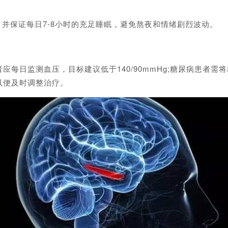
并保证每日7-8小时的充足睡眠，避免熬夜和情绪剧烈波动。
监测血压，目标建议低于140/90mmHg;糖尿病患者需将
以便及时调整治疗。