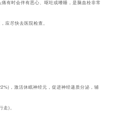
痛有时会伴有恶心、呕吐或嗜睡，是脑血栓非常
，应尽快去医院检查。
22%)，激活休眠神经元，促进神经递质分泌，辅
行走)。