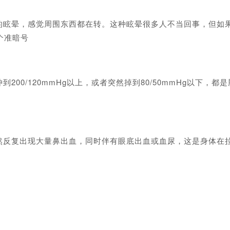
晕，感觉周围东西都在转。这种眩晕很多人不当回事，但如果1
个准暗号
0/120mmHg以上，或者突然掉到80/50mmHg以下，
复出现大量鼻出血，同时伴有眼底出血或血尿，这是身体在拉