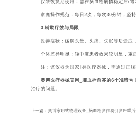
仅限恢复期使用：需在脑血栓病情稳定后(通常
家庭操作规范：每日2次，每次30分钟，坚持2-
3.辅助疗效与局限
改善症状：缓解头晕、头痛、失眠等后遗症，辅
个体差异明显：轻中度患者效果较明显，重症患
注：该仪器为国家Ⅱ类医疗器械，需通过正规
奥博医疗器械官网_脑血栓前兆的6个准暗号
治疗的问题。
上一篇：
奥博家用式物理设备_脑血栓发作易引发严重后