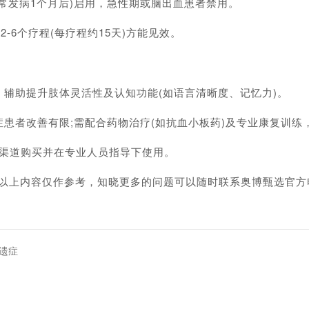
发病1个月后)启用，急性期或脑出血患者禁用。
6个疗程(每疗程约15天)方能见效。
助提升肢体灵活性及认知功能(如语言清晰度、记忆力)。
者改善有限;需配合药物治疗(如抗血小板药)及专业康复训练
渠道购买并在专业人员指导下使用。
以上内容仅作参考，知晓更多的问题可以随时联系奥博甄选官方
遗症