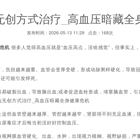
无创方式治疗_高血压暗藏全
发布时间：2026-05-13 11:29 点击：168次
康危机
很多人觉得高血压就是“血压高点，没啥感觉”，但事实上，
重”，负担越来越重。血管会变厚变硬，形成动脉粥样硬化，导致
时还可能引发猝死。
容易破裂出血，导致脑出血;或者促进血栓形成，堵塞脑血管，引
选无创方式治疗_高血压暗藏全身健康危机
让这些血管壁越来越厚、管腔越来越窄，肾脏得不到充足血液，
出尿毒症才后悔当初没好好控制血压。
致视网膜血管硬化、出血、水肿，出现视力模糊、视野缺损，严