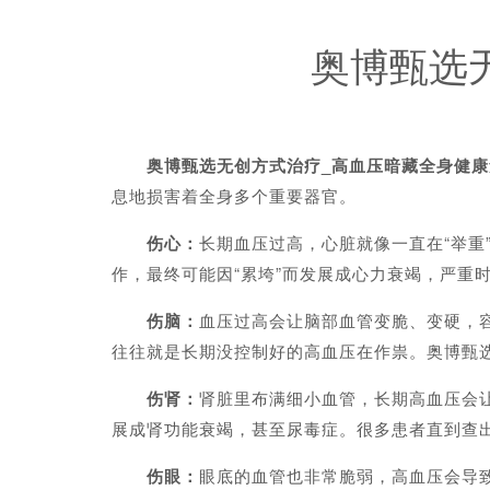
奥博甄选
奥博甄选无创方式治疗_高血压暗藏全身健
息地损害着全身多个重要器官。
伤心：
长期血压过高，心脏就像一直在“举
作，最终可能因“累垮”而发展成心力衰竭，严重
伤脑：
血压过高会让脑部血管变脆、变硬，
往往就是长期没控制好的高血压在作祟。奥博甄
伤肾：
肾脏里布满细小血管，长期高血压会
展成肾功能衰竭，甚至尿毒症。很多患者直到查
伤眼：
眼底的血管也非常脆弱，高血压会导