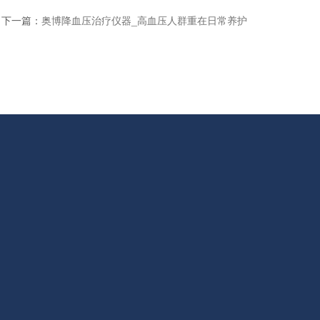
下一篇：
奥博降血压治疗仪器_高血压人群重在日常养护