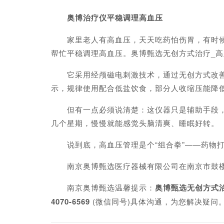
奥博治疗仪平稳调理高血压
家里老人有高血压，天天吃药怕伤胃，有时候还
帮忙平稳调理高血压。奥博甄选无创方式治疗_
它采用经颅磁电刺激技术，通过无创方式改善脑
示，规律使用配合低盐饮食，部分人收缩压能降低5
但有一点必须说清楚：这仪器只是辅助手段，不
几个星期，慢慢就能感觉头脑清爽、睡眠好转。
说到底，高血压管理是个“组合拳”——药物打
南京奥博甄选医疗器械有限公司在南京市鼓楼
南京奥博甄选温馨提示：
奥博甄选无创方式
4070-6569
(微信同号)具体沟通，为您解决疑问