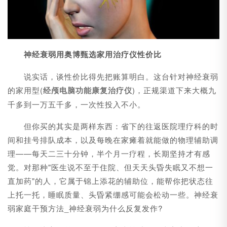
神经衰弱用奥博甄选家用治疗仪性价比
说实话，谈性价比得先把账算明白。这台针对神经衰弱
的家用型(
经颅电脑功能康复治疗仪
)，正规渠道下来大概九
千多到一万五千多，一次性投入不小。
但你买的其实是两样东西：省下的往返医院理疗科的时
间和挂号排队成本，以及每晚在家瘫着就能做的物理辅助调
理——每天二三十分钟，半个月一疗程，长期坚持才有感
觉。对那种"医生说不至于住院、但天天头昏失眠又不想一
直加药"的人，它属于锦上添花的辅助位，能帮你把状态往
上托一托，睡眠质量、头昏紧绷感可能会松动一些。神经衰
弱家庭干预方法_神经衰弱为什么反复发作?