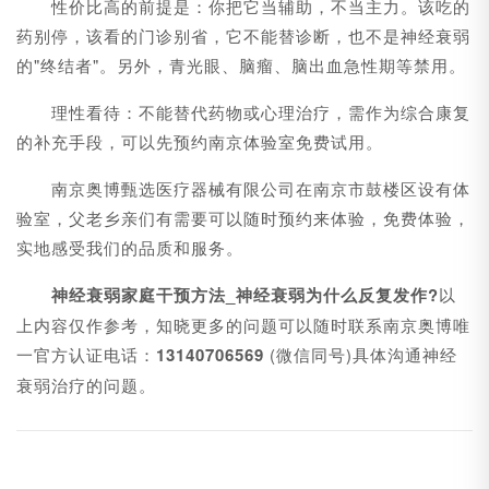
性价比高的前提是：你把它当辅助，不当主力。该吃的
药别停，该看的门诊别省，它不能替诊断，也不是神经衰弱
的"终结者"。另外，青光眼、脑瘤、脑出血急性期等禁用。
理性看待：不能替代药物或心理治疗，需作为综合康复
的补充手段，可以先预约南京体验室免费试用。
南京奥博甄选医疗器械有限公司在南京市鼓楼区设有体
验室，父老乡亲们有需要可以随时预约来体验，免费体验，
实地感受我们的品质和服务。
神经衰弱家庭干预方法_
神经衰弱为什么反复发作?
以
上内容仅作参考，知晓更多的问题可以随时联系南京奥博唯
一官方认证电话：
13140706569
(微信同号)具体沟通神经
衰弱治疗的问题。