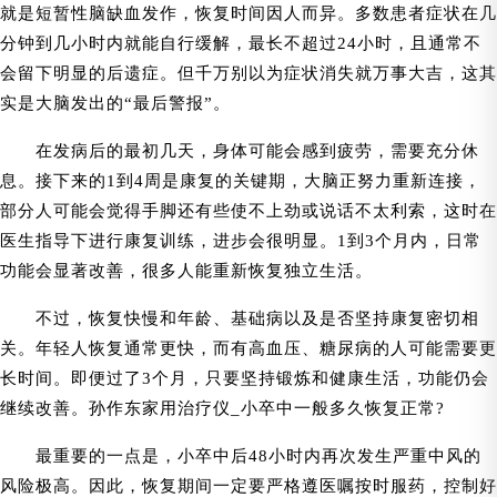
就是短暂性脑缺血发作，恢复时间因人而异。多数患者症状在几
分钟到几小时内就能自行缓解，最长不超过24小时，且通常不
会留下明显的后遗症。但千万别以为症状消失就万事大吉，这其
实是大脑发出的“最后警报”。
在发病后的最初几天，身体可能会感到疲劳，需要充分休
息。接下来的1到4周是康复的关键期，大脑正努力重新连接，
部分人可能会觉得手脚还有些使不上劲或说话不太利索，这时在
医生指导下进行康复训练，进步会很明显。1到3个月内，日常
功能会显著改善，很多人能重新恢复独立生活。
不过，恢复快慢和年龄、基础病以及是否坚持康复密切相
关。年轻人恢复通常更快，而有高血压、糖尿病的人可能需要更
长时间。即便过了3个月，只要坚持锻炼和健康生活，功能仍会
继续改善。孙作东家用治疗仪_小卒中一般多久恢复正常?
最重要的一点是，小卒中后48小时内再次发生严重中风的
风险极高。因此，恢复期间一定要严格遵医嘱按时服药，控制好