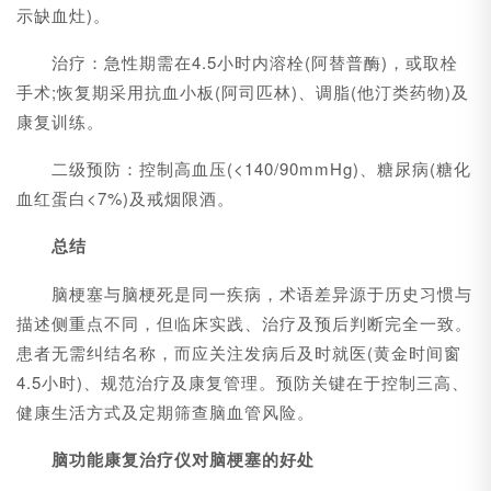
示缺血灶)。
治疗：急性期需在4.5小时内溶栓(阿替普酶)，或取栓
手术;恢复期采用抗血小板(阿司匹林)、调脂(他汀类药物)及
康复训练。
二级预防：控制高血压(<140/90mmHg)、糖尿病(糖化
血红蛋白<7%)及戒烟限酒。
总结
脑梗塞与脑梗死是同一疾病，术语差异源于历史习惯与
描述侧重点不同，但临床实践、治疗及预后判断完全一致。
患者无需纠结名称，而应关注发病后及时就医(黄金时间窗
4.5小时)、规范治疗及康复管理。预防关键在于控制三高、
健康生活方式及定期筛查脑血管风险。
脑功能康复治疗仪对脑梗塞的好处