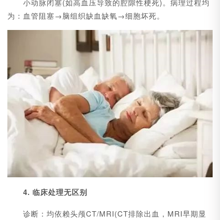
小动脉闭塞(如高血压导致的腔隙性梗死)。病理过程均
为：血管阻塞→脑组织缺血缺氧→细胞坏死。
4. 临床处理无区别
诊断：均依赖头颅CT/MRI(CT排除出血，MRI早期显