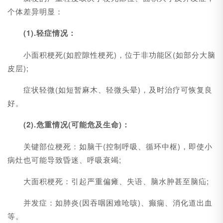
个体差异明显：
(1).轻症情况：
小面积梗死(如腔隙性梗死)，位于非功能区(如部分大脑
皮层);
症状轻微(如短暂麻木、轻微头晕)，及时治疗可恢复良
好。
(2).危重情况(可能危及生命)：
关键部位梗死：如脑干(控制呼吸、循环中枢)，即使小
病灶也可能导致昏迷、呼吸衰竭;
大面积梗死：引起严重偏瘫、失语、脑水肿甚至脑疝;
并发症：如肺炎(因吞咽困难呛咳)、癫痫、消化道出血
等。