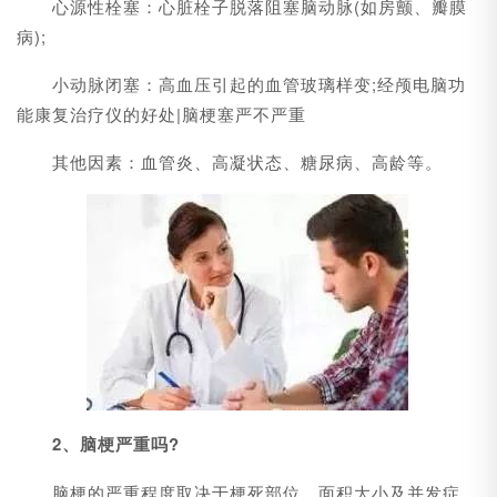
心源性栓塞：心脏栓子脱落阻塞脑动脉(如房颤、瓣膜
病);
小动脉闭塞：高血压引起的血管玻璃样变;经颅电脑功
能康复治疗仪的好处|脑梗塞严不严重
其他因素：血管炎、高凝状态、糖尿病、高龄等。
2、脑梗严重吗?
脑梗的严重程度取决于梗死部位、面积大小及并发症，