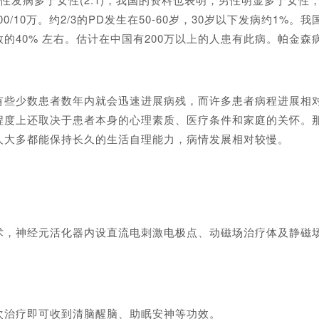
为1000/10万。约2/3的PD发生在50-60岁，30岁以下发病约
的40% 左右。估计在中国有200万以上的人患有此病。帕金
少数患者数年内就会迅速进展病残，而许多患者病程进展相对较
程度上还取决于患者本身的心理素质、医疗条件和家庭的关怀。
人大多都能保持长久的生活自理能力，病情发展相对较慢。
神经元活化器内设直流电刺激电极点、动磁场治疗体及静磁场
治疗即可收到清脑醒脑、助眠安神等功效。