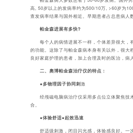
高, 50岁以上的发病率约为500/10万, >60岁
查发病率结果与国外相近。早期患者占总患病人数
帕金森进展有多快?
每个人的病情进展不一样，个体差异很大，有些
的功能。这除了与帕金森病本身有关以外，很大
良好家庭护理的患者，加上合理及时的医治，病
二、奧博帕金森治疗仪的特点：
●多物理因子协同刺
激
经颅磁电脑病治疗仪采用多点位立体聚焦技术，
合。
●体验舒适●起效迅速
舒适级刺激，闭目闪光感，体验感良好。一次