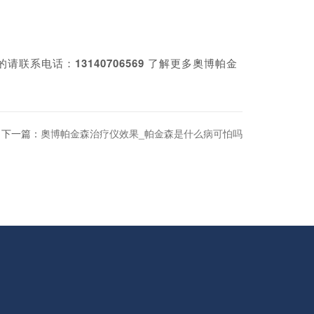
的请联系电话：
13140706569
了解更多奧博帕金
下一篇：
奧博帕金森治疗仪效果_帕金森是什么病可怕吗