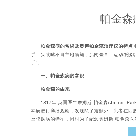
帕金森
帕金森病的常识及奧博帕金森治疗仪的特点
手、头或嘴不自主地震颤，肌肉僵直、运动缓慢以
手”。
一、帕金森病的常识
帕金森的由来
1817年,英国医生詹姆斯.帕金森(James P
本病进行详细观察，发现除了震颤外，患者在四肢
反映疾病的特征，同时为了纪念詹姆斯.帕金森医生