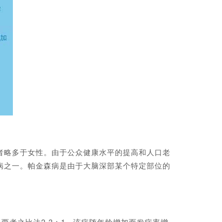
者略多于女性。由于公众健康水平的提高和人口老
病之一。帕金森病是由于大脑深部某个特定部位的
两者之比达2-3：1。该病随年龄增加而发病率增