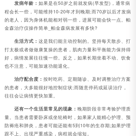
发病年龄：
如果是在50岁之前就发病(早发型)，通常病
程会长一些，可能维持10-20年才到晚期;而70岁以后才发病
的老人，因为身体机能相对弱一些，进展可能会快一点。帕
金森治疗仪操作简单_帕金森病发展有多快?
生活方式：
这是我们能主动控制的。坚持每天散步、打
打太极或者做做康复操的患者，肌肉力量和平衡能力保持得
好，病情发展往往慢一些。反之，如果长期坐着不动、饮食
也不注意，可能加速功能退化。
治疗配合度：
按时吃药、定期随诊、及时调整治疗方案
的患者，大多能很好地控制症状;而随意停药或延误治疗，
往往会让病情更快加重。
还有一个生活里常见的现象：
晚期阶段非常考验护理质
量。当患者需要卧床或坐轮椅时，如果家人能精心护理、预
防褥疮和肺炎，患者可能还能有5到10年的生存期;如果护理
跟不上、出现严重感染，病程就会缩短。