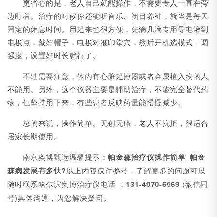
更省心的是，老人自己就能操作，不需要专人一直在旁
边盯着。治疗的时候你还能听音乐、闭目养神，就当是每天
固定的休息时间。用起来也很方便，先滴几滴专用导电液到
电极点，戴好帽子，电极对准印堂穴，然后开机选模式、调
强度，设置好时长就行了。
不过需要注意，体内有心脏起搏器或者金属植入物的人
不能用。另外，这个仪器主要是辅助治疗，不能完全替代药
物，但坚持用下来，有些患者反映药量能慢慢减少。
总的来说，操作简单、无创无痛，老人不抗拒，很适合
居家长期使用。
南京奥博甄选温馨提示：
帕金森治疗仪操作简单_
帕金
森病发展有多快?
以上内容仅作参考，了解更多的问题可以
随时联系哈尔滨奥博治疗仪电话 ：
131-4070-6569
(微信同
号)具体沟通，为您解决疑问。