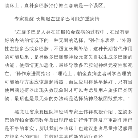
临床上，直补多巴胺治疗帕金森病是一个误区。
专家提醒 长期服左旋多巴可能加重病情
“左旋多巴是人类在征服帕金森病的过程中，在没有更
好的办法的情况下的一种无耐的选择。”孙作东表示，“外源
性左旋多巴或多巴胺，不适宜长期补给，这种长期替代作用
的可能后果，是导致多巴胺能神经元丧失自我生成多巴胺的
功能，使病情更加恶化，最终导致多巴胺能神经元变性和死
亡。”孙作东进而指出：“理论上，帕金森病患者科学合理的
可能治疗方案应该脑起搏器，而且应用得越早越好，只有当
使用脑起搏器出现失效现象时才可以考虑服用左旋多巴类药
物，最后也是最无奈的办法就是选择脑神经核团毁损术。”
黑龙江省康复医院神经科专家王伟祥教授介绍，左旋多
巴治疗帕金森病数年后出现疗效进行性下降及严重副作用已
是不争的事实，所以我们在临床上也建议患者尽量推迟服用
左旋多巴的时间，并鼓励其尝试新的治疗途径。