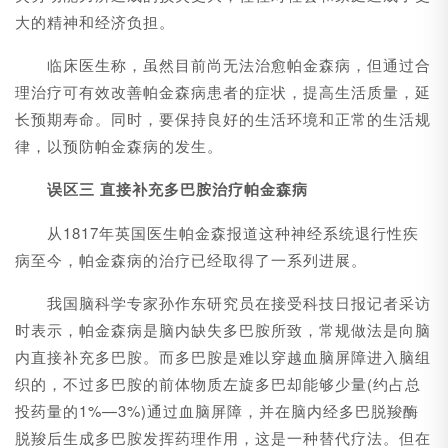
大的精神和经济负担。
临床医生称，虽然目前尚无法治愈帕金森病，但通过合
理治疗可有效改善帕金森病患者的症状，提高生活质量，延
长预期寿命。同时，要保持良好的生活环境和正常的生活规
律，以预防帕金森病的发生。
误区三 直接补充多巴胺治疗帕金森病
从1817年英国医生帕金森报道这种神经系统退行性疾
病至今，帕金森病的治疗已经取得了一系列进展。
我国脑科学专家孙作东研究员在接受科技日报记者采访
时表示，帕金森病是脑内缺失多巴胺所致，常规做法是向脑
内直接补充多巴胺。而多巴胺是难以穿越血脑屏障进入脑组
织的，不过多巴胺的前体物质左旋多巴却能够少量(约占总
投药量的1%—3%)通过血脑屏障，并在脑内经多巴脱羧酶
脱羧后生成多巴胺发挥药理作用，这是一种替代疗法。但在