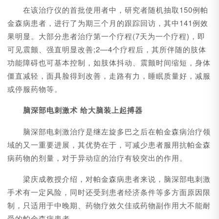
在该治疗仪的首批使用者中，研究者随机抽取150例帕
金森病患者，进行了为期三个月的跟踪回访，其中141例效
果明显。大部分患者治疗第一个疗程(7天为一个疗程)，即
可见震颤、强直明显改善;2—4个疗程后，其所伴随的肢体
功能障碍也可基本控制，如肢体抖动、震颤时间缩短，身体
僵直减轻，面具脸得到改善，走路有力，睡眠质量好，减服
或停服药物等。
脑深部电刺激术 给大脑装上起搏器
脑深部电刺激治疗是继左旋多巴之后在帕金森病治疗领
域的又一重要进展，其优势在于，可减少患者服用抗帕金森
病药物的剂量，对于异动症的治疗有较突出的作用。
梁庆成教授介绍，对帕金森病患者来说，脑深部电刺激
手术有一定风险，同时还受到患者经济条件等多方面原因限
制，只适用于中晚期、药物疗效欠佳或药物副作用大不能耐
受的帕金森病患者。