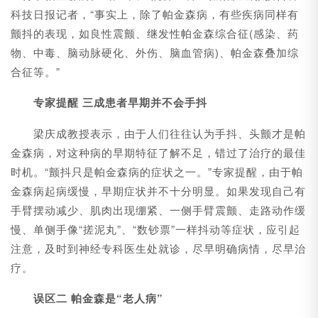
科技日报记者，“事实上，除了帕金森病，有些疾病同样有
颤抖的表现，如良性震颤、继发性帕金森综合征(感染、药
物、中毒、脑动脉硬化、外伤、脑血管病)、帕金森叠加综
合征等。”
专家提醒 三成患者早期并不会手抖
梁庆成教授表示，由于人们往往认为手抖、头颤才是帕
金森病，对这种病的早期特征了解不足，错过了治疗的最佳
时机。“颤抖只是帕金森病的症状之一。”专家提醒，由于帕
金森病起病缓慢，早期症状并不十分明显。如果发现自己有
手臂摆动减少、肌肉出现绷紧、一侧手臂震颤、走路动作缓
慢、单侧手像“搓泥丸”、“数钞票”一样抖动等症状，应引起
注意，及时到神经专科医生处就诊，尽早明确病情，尽早治
疗。
误区二 帕金森是“老人病”