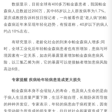
数据显示，目前全球有400多万帕金森患者，我国帕金
森病人总数超过200万，其中65岁以上人群发病率为1.7%。
梁庆成教授告诉科技日报记者，一向被看作是“老人病”的帕
金森病近年来呈现年轻化趋势，有报道称，40岁以下的病人
约占10%左右。
有研究显示，老龄化社会的到来令帕金森病人增多;同
时，全球工业化后年轻帕金森病患者也有所增加，患病与环
境因素有一定关系，如农药暴露显著增加帕金森病患病风
险，以三氯乙烯为例，它的暴露可以使接触者增加患病风险
高达6倍。
专家提醒 疾病给年轻病患造成更大损失
帕金森病本身不会缩短人的寿命，危及病人生命的是由
于病人生活质量严重下降，生活不能自理，长期卧床而导致
的种种并发症。专家表示，年轻的病患由于病程更长，因丧
失劳动能力所造成的损失更大，往往对社会和家庭造成了更