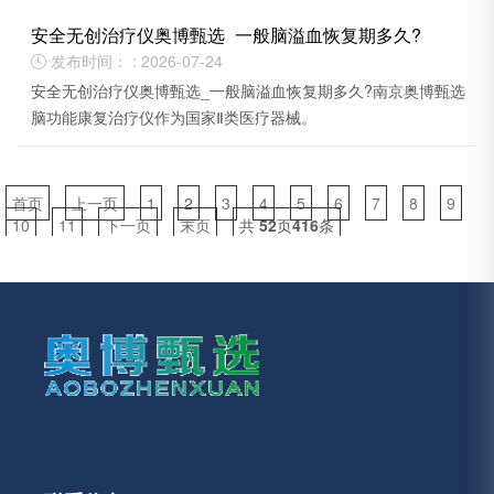
安全无创治疗仪奥博甄选_一般脑溢血恢复期多久?
发布时间： : 2026-07-24

安全无创治疗仪奥博甄选_一般脑溢血恢复期多久?南京奥博甄选
脑功能康复治疗仪作为国家Ⅱ类医疗器械。
首页
上一页
1
2
3
4
5
6
7
8
9
10
11
下一页
末页
共
52
页
416
条