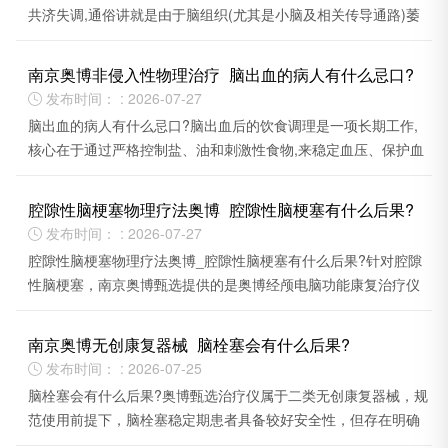
共济失调,通俗讲就是由于脑组织(尤其是小脑及相关传导通路)萎
缩退化,导致身体"协调性失控"的一类表现。
南京奥博非侵入性物理治疗_脑出血的病人有什么忌口?
发布时间： : 2026-07-27

脑出血的病人有什么忌口?脑出血后的饮食调理是一项长期工作,
核心在于通过严格控制盐、油和刺激性食物,来稳定血压、保护血
管,为身体康复创造良好的内在环境。
腔隙性脑梗塞物理疗法奥博_腔隙性脑梗塞有什么后果?
发布时间： : 2026-07-27

腔隙性脑梗塞物理疗法奥博_腔隙性脑梗塞有什么后果?针对腔隙
性脑梗塞，南京奥博甄选提供的是奥博经颅电脑功能康复治疗仪
(也称脑功能康复治疗仪)。
南京奥博无创康复器械_脑栓塞会有什么后果?
发布时间： : 2026-07-25

脑栓塞会有什么后果?奥博甄选治疗仪属于二类无创康复器械，规
范使用前提下，脑栓塞稳定期患者具备较好安全性，但存在明确
适用边界，不可盲目使用。