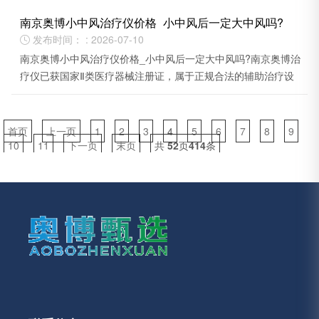
南京奥博小中风治疗仪价格_小中风后一定大中风吗?
发布时间： : 2026-07-10

南京奥博小中风治疗仪价格_小中风后一定大中风吗?南京奥博治
疗仪已获国家Ⅱ类医疗器械注册证，属于正规合法的辅助治疗设
备。
首页
上一页
1
2
3
4
5
6
7
8
9
10
11
下一页
末页
共
52
页
414
条