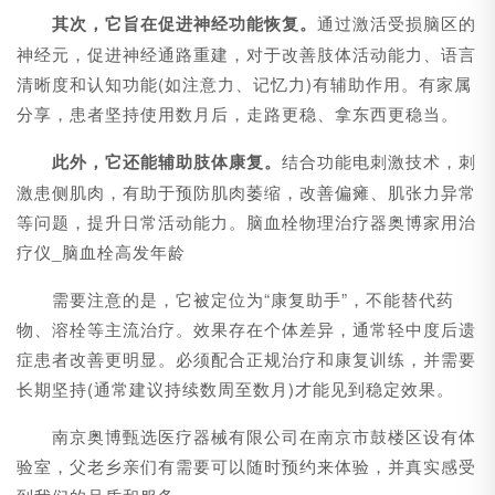
其次，它旨在促进神经功能恢复。
通过激活受损脑区的
神经元，促进神经通路重建，对于改善肢体活动能力、语言
清晰度和认知功能(如注意力、记忆力)有辅助作用。有家属
分享，患者坚持使用数月后，走路更稳、拿东西更稳当。
此外，它还能辅助肢体康复。
结合功能电刺激技术，刺
激患侧肌肉，有助于预防肌肉萎缩，改善偏瘫、肌张力异常
等问题，提升日常活动能力。脑血栓物理治疗器奥博家用治
疗仪_脑血栓高发年龄
需要注意的是，它被定位为“康复助手”，不能替代药
物、溶栓等主流治疗。效果存在个体差异，通常轻中度后遗
症患者改善更明显。必须配合正规治疗和康复训练，并需要
长期坚持(通常建议持续数周至数月)才能见到稳定效果。
南京奥博甄选医疗器械有限公司在南京市鼓楼区设有体
验室，父老乡亲们有需要可以随时预约来体验，并真实感受