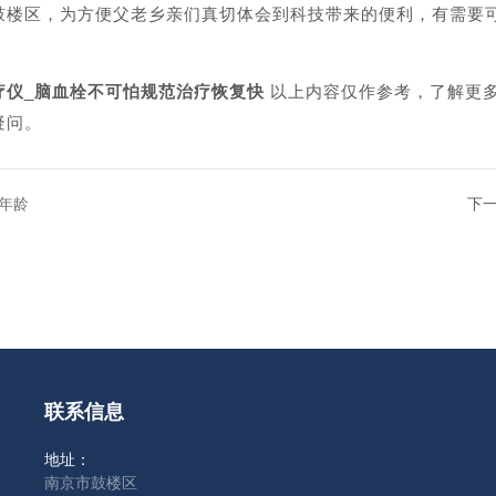
区，为方便父老乡亲们真切体会到科技带来的便利，有需要可
疗仪_脑血栓不可怕规范治疗恢复快
以上内容仅作参考，了解更
疑问。
年龄
下
联系信息
地址：
南京市鼓楼区