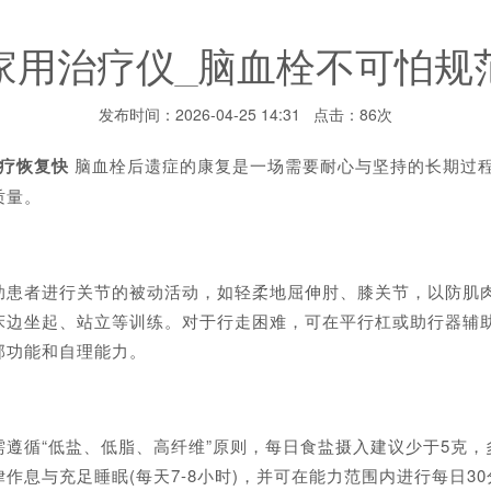
家用治疗仪_脑血栓不可怕规
发布时间：2026-04-25 14:31 点击：86次
疗恢复快
脑血栓后遗症的康复是一场需要耐心与坚持的长期过
质量。
者进行关节的被动活动，如轻柔地屈伸肘、膝关节，以防肌肉
床边坐起、站立等训练。对于行走困难，可在平行杠或助行器辅
部功能和自理能力。
循“低盐、低脂、高纤维”原则，每日食盐摄入建议少于5克，多
作息与充足睡眠(每天7-8小时)，并可在能力范围内进行每日3