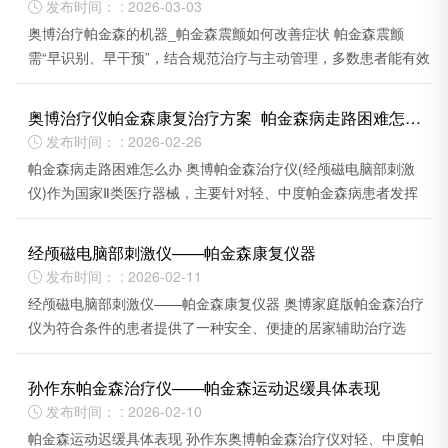
发布时间： : 2026-03-03

奥博治疗帕金森的机器_帕金森震颤如何改善症状 帕金森震颤
需“早识别、早干预”，结合规范治疗与主动管理，多数患者能有效
控制症状，维持生活质量。
奥博治疗仪帕金森康复治疗方案_帕金森病走路困难怎么办
发布时间： : 2026-02-26

帕金森病走路困难怎么办 奥博帕金森治疗仪(经颅磁电脑部刺激
仪)作为国家Ⅱ类医疗器械，主要针对轻、中度帕金森病患者发挥
辅助改善作用。
经颅磁电脑部刺激仪——帕金森康复仪器
发布时间： : 2026-02-11

经颅磁电脑部刺激仪——帕金森康复仪器 奥博家庭版帕金森治疗
仪为符合条件的患者提供了一种安全、便捷的居家辅助治疗选
择。
孙作东帕金森治疗仪——帕金森运动迟缓具体表现
发布时间： : 2026-02-10

帕金森运动迟缓具体表现 孙作东奥博帕金森治疗仪对轻、中度帕