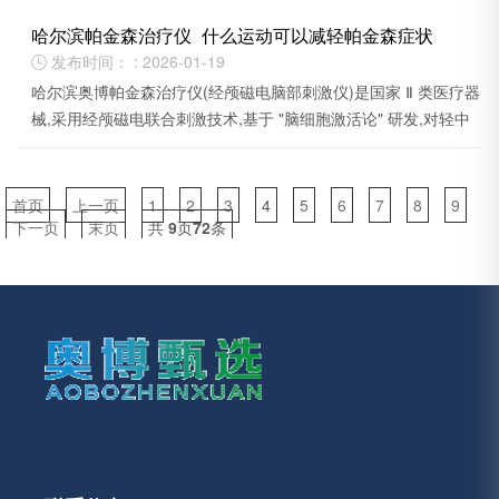
哈尔滨帕金森治疗仪_什么运动可以减轻帕金森症状
发布时间： : 2026-01-19

哈尔滨奥博帕金森治疗仪(经颅磁电脑部刺激仪)是国家 Ⅱ 类医疗器
械,采用经颅磁电联合刺激技术,基于 "脑细胞激活论" 研发,对轻中
度帕金森患者有一定辅助改善作用。
首页
上一页
1
2
3
4
5
6
7
8
9
下一页
末页
共
9
页
72
条