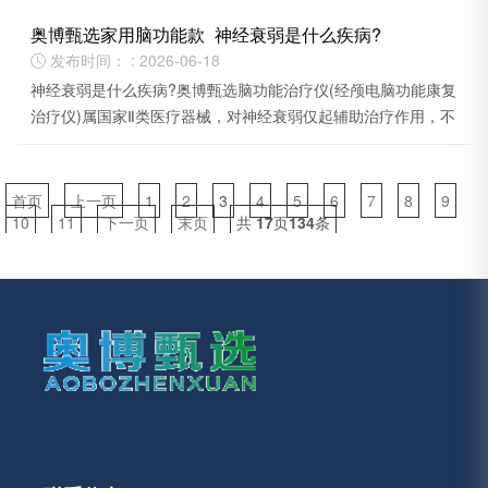
奥博甄选家用脑功能款_神经衰弱是什么疾病?
发布时间： : 2026-06-18

神经衰弱是什么疾病?奥博甄选脑功能治疗仪(经颅电脑功能康复
治疗仪)属国家Ⅱ类医疗器械，对神经衰弱仅起辅助治疗作用，不
能替代药物和心理治疗。
首页
上一页
1
2
3
4
5
6
7
8
9
10
11
下一页
末页
共
17
页
134
条