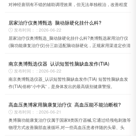
对神经衰弱有不错的辅助调理效果，但无法单独根治，改善程度
因人而异。
居家治疗仪奥博甄选_脑动脉硬化挂什么科?
发布时间： : 2026-06-22

居家治疗仪奥博甄选_脑动脉硬化挂什么科?奥博甄选家用治疗仪
(脑功能康复治疗仪)分三款适配脑动脉硬化，正规家用渠道定价清
晰。
南京奥博甄选仪器_认识短暂性脑缺血发作(TIA)
发布时间： : 2026-06-22

南京奥博甄选仪器_认识短暂性脑缺血发作(TIA) 短暂性脑缺血发
作(TIA)俗称“小中风”，是身体发出的最高级别健康警报。
高血压奥博家用脑康复治疗仪_高血压能不能治断根?
发布时间： : 2026-06-21

奥博脑功能康复治疗仪属于国家Ⅱ类医疗器械,它通过经颅电刺激等
物理方式改善脑部血液循环,对一些高血压患者伴随的头晕、头
痛、失眠等不适有一定缓解效果。