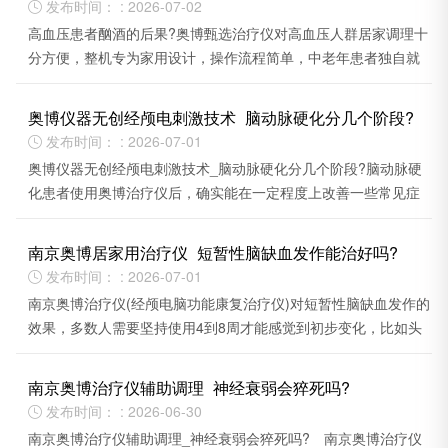
发布时间： : 2026-07-02

高血压患者酗酒的后果?奥博甄选治疗仪对高血压人群居家调理十
分方便，整机专为家用设计，操作流程简单，中老年患者独自就
能完成全程使用。
奥博仪器无创经颅电刺激技术_脑动脉硬化分几个阶段?
发布时间： : 2026-07-01

奥博仪器无创经颅电刺激技术_脑动脉硬化分几个阶段?脑动脉硬
化患者使用奥博治疗仪后，确实能在一定程度上改善一些常见症
状。
南京奥博居家用治疗仪_短暂性脑缺血发作能治好吗?
发布时间： : 2026-07-01

南京奥博治疗仪(经颅电脑功能康复治疗仪)对短暂性脑缺血发作的
效果，多数人需要坚持使用4到8周才能感觉到初步变化，比如头
晕、睡眠情况的改善。
南京奥博治疗仪辅助调理_神经衰弱会猝死吗?
发布时间： : 2026-06-30

南京奥博治疗仪辅助调理_神经衰弱会猝死吗? 南京奥博治疗仪