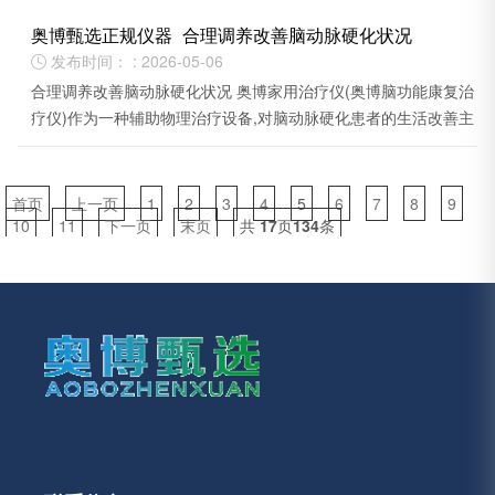
奥博甄选正规仪器_合理调养改善脑动脉硬化状况
发布时间： : 2026-05-06

合理调养改善脑动脉硬化状况 奥博家用治疗仪(奥博脑功能康复治
疗仪)作为一种辅助物理治疗设备,对脑动脉硬化患者的生活改善主
要体现在以下几个方面。
首页
上一页
1
2
3
4
5
6
7
8
9
10
11
下一页
末页
共
17
页
134
条