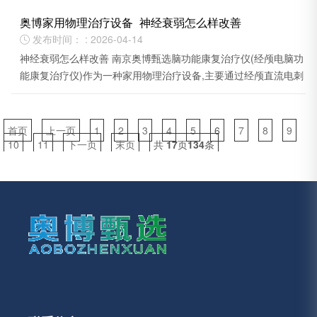
奥博家用物理治疗设备_神经衰弱怎么样改善
发布时间： : 2026-04-14

神经衰弱怎么样改善 南京奥博甄选脑功能康复治疗仪(经颅电脑功
能康复治疗仪)作为一种家用物理治疗设备,主要通过经颅直流电刺
激等技术调节大脑皮层兴奋性。
首页
上一页
1
2
3
4
5
6
7
8
9
10
11
下一页
末页
共
17
页
134
条