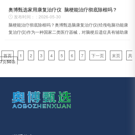
奥博甄选家用康复治疗仪_脑梗能治疗彻底除根吗？
发布时间： : 2026-05-30

脑梗能治疗彻底除根吗？奥博甄选脑康复治疗仪(经颅电脑功能康
复治疗仪)作为一种国家二类医疗器械，对脑梗后遗症具有辅助康
复作用，但效果因人而异。
首页
1
2
3
4
5
6
7
下一页
末页
共
7
页
50
条