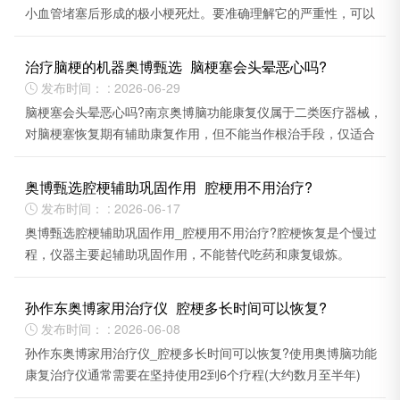
小血管堵塞后形成的极小梗死灶。要准确理解它的严重性，可以
从短期和长期两个角度来看。
治疗脑梗的机器奥博甄选_脑梗塞会头晕恶心吗?
发布时间： : 2026-06-29

脑梗塞会头晕恶心吗?南京奥博脑功能康复仪属于二类医疗器械，
对脑梗塞恢复期有辅助康复作用，但不能当作根治手段，仅适合
配合药物与康复训练使用。
奥博甄选腔梗辅助巩固作用_腔梗用不用治疗?
发布时间： : 2026-06-17

奥博甄选腔梗辅助巩固作用_腔梗用不用治疗?腔梗恢复是个慢过
程，仪器主要起辅助巩固作用，不能替代吃药和康复锻炼。
孙作东奥博家用治疗仪_腔梗多长时间可以恢复?
发布时间： : 2026-06-08

孙作东奥博家用治疗仪_腔梗多长时间可以恢复?使用奥博脑功能
康复治疗仪通常需要在坚持使用2到6个疗程(大约数月至半年)
后，才能看到比较明显的改善效果。