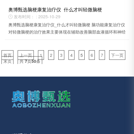
奥博甄选脑梗康复治疗仪_什么才叫轻微脑梗
发布时间： : 2025-10-29

奥博甄选脑梗康复治疗仪_什么才叫轻微脑梗 脑功能康复治疗仪
对轻微脑梗的治疗效果主要体现在辅助改善脑部血液循环和神经
功能恢复方面。
首页
上一页
1
2
3
4
5
6
7
下一页
末页
共
7
页
50
条