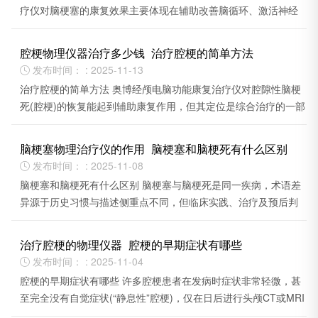
疗仪对脑梗塞的康复效果主要体现在辅助改善脑循环、激活神经
功能及缓解后遗症三个方面。
腔梗物理仪器治疗多少钱_治疗腔梗的简单方法
发布时间： : 2025-11-13

治疗腔梗的简单方法 奥博经颅电脑功能康复治疗仪对腔隙性脑梗
死(腔梗)的恢复能起到辅助康复作用，但其定位是综合治疗的一部
分，不能替代药物等核心治疗手段。
脑梗塞物理治疗仪的作用_脑梗塞和脑梗死有什么区别
发布时间： : 2025-11-08

脑梗塞和脑梗死有什么区别 脑梗塞与脑梗死是同一疾病，术语差
异源于历史习惯与描述侧重点不同，但临床实践、治疗及预后判
断完全一致。
治疗腔梗的物理仪器_腔梗的早期症状有哪些
发布时间： : 2025-11-04

腔梗的早期症状有哪些 许多腔梗患者在发病时症状非常轻微，甚
至完全没有自觉症状(“静息性”腔梗)，仅在日后进行头颅CT或MRI
检查时才被发现。