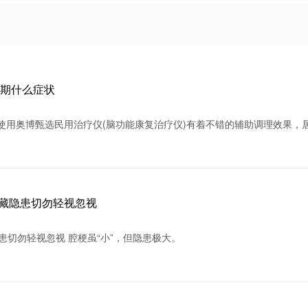
晚期什么症状
使用奥博甄选民用治疗仪(脑功能康复治疗仪)有着不错的辅助调理效果，
暗藏隐患切勿轻视忽视
患切勿轻视忽视 腔梗虽“小”，但隐患极大。