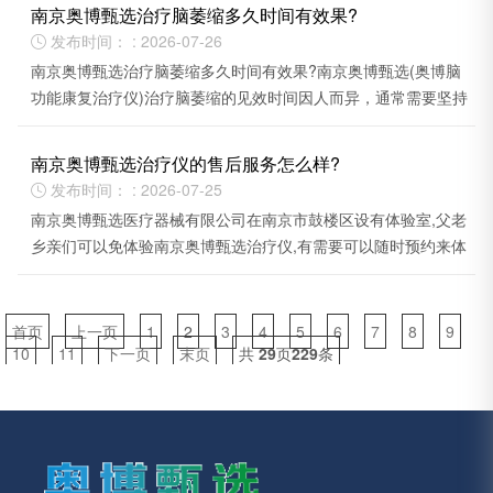
南京奥博甄选治疗脑萎缩多久时间有效果?
发布时间： : 2026-07-26

南京奥博甄选治疗脑萎缩多久时间有效果?南京奥博甄选(奥博脑
功能康复治疗仪)治疗脑萎缩的见效时间因人而异，通常需要坚持
一段时间才能看到改善。
南京奥博甄选治疗仪的售后服务怎么样?
发布时间： : 2026-07-25

南京奥博甄选医疗器械有限公司在南京市鼓楼区设有体验室,父老
乡亲们可以免体验南京奥博甄选治疗仪,有需要可以随时预约来体
验,希望能帮助到大家的。
首页
上一页
1
2
3
4
5
6
7
8
9
10
11
下一页
末页
共
29
页
229
条