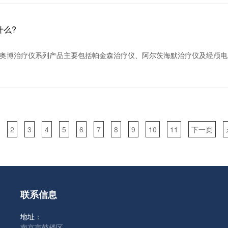
什么?
?奥博治疗仪系列产品主要包括帕金森治疗仪、阿尔茨海默治疗仪及经颅
2
3
4
5
6
7
8
9
10
11
下一页
联系信息
地址：
南京市鼓楼区